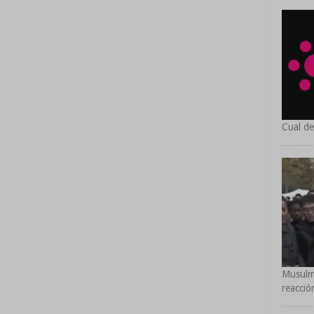
Cual de
Musulmá
reacció