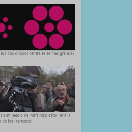
 los dos círculos centrales es mas grande?
n en medio de París hizo esto! Mira la
n de los Franceses